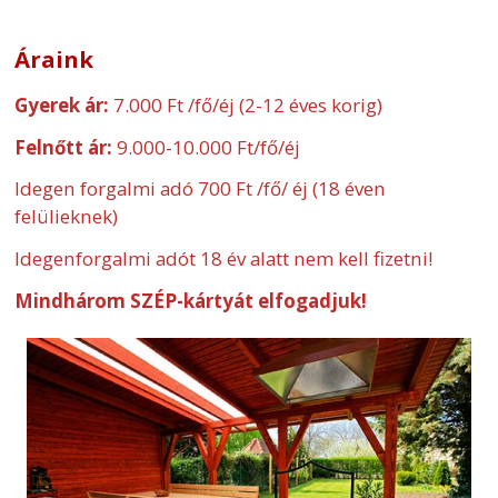
Áraink
Gyerek ár:
7.000 Ft /fő/éj (2-12 éves korig)
Felnőtt ár:
9.000-10.000 Ft/fő/éj
Idegen forgalmi adó 700 Ft /fő/ éj (18 éven
felülieknek)
Idegenforgalmi adót 18 év alatt nem kell fizetni!
Mindhárom SZÉP-kártyát elfogadjuk!