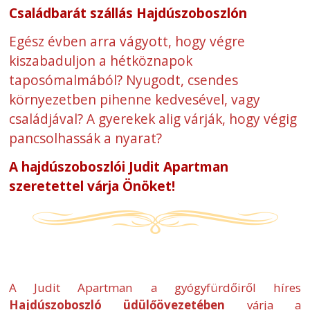
Családbarát szállás Hajdúszoboszlón
Egész évben arra vágyott, hogy végre
kiszabaduljon a hétköznapok
taposómalmából? Nyugodt, csendes
környezetben pihenne kedvesével, vagy
családjával? A gyerekek alig várják, hogy végig
pancsolhassák a nyarat?
A hajdúszoboszlói Judit Apartman
szeretettel várja Önöket!
A Judit Apartman a gyógyfürdőiről híres
Hajdúszoboszló üdülőövezetében
várja a