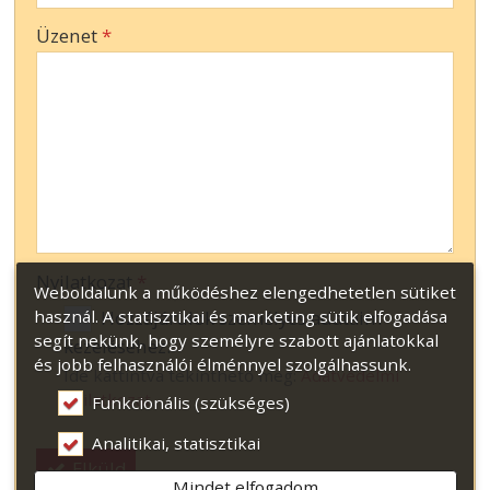
-
Üzenet
*
-
-
-
Nyilatkozat
*
Weboldalunk a működéshez elengedhetetlen sütiket
használ. A statisztikai és marketing sütik elfogadása
Hozzájárulok személyes adataim
segít nekünk, hogy személyre szabott ajánlatokkal
kezeléséhez.
és jobb felhasználói élménnyel szolgálhassunk.
Ide kattintva tekinthető meg:
Adatvédelmi
nyilatkozat
.
Funkcionális (szükséges)
Analitikai, statisztikai
Elküld
Mindet elfogadom