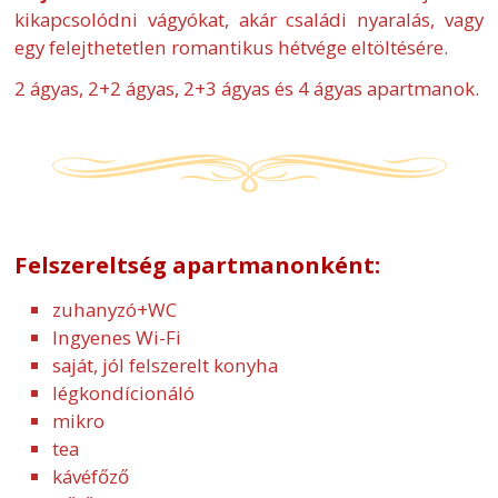
kikapcsolódni vágyókat, akár családi nyaralás, vagy
egy felejthetetlen romantikus hétvége eltöltésére.
2 ágyas, 2+2 ágyas, 2+3 ágyas és 4 ágyas apartmanok.
Felszereltség apartmanonként:
zuhanyzó+WC
Ingyenes Wi-Fi
saját, jól felszerelt konyha
légkondícionáló
mikro
tea
kávéfőző