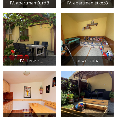
IV. apartman fürdő
IV. apartman étkező
IV. Terasz
Játszószoba