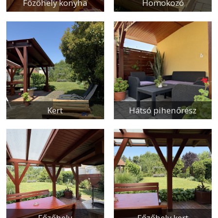
Főzőhely konyha
Homokozó
Kert
Hátsó pihenőrész
Főzőhely
Főzőhely kert