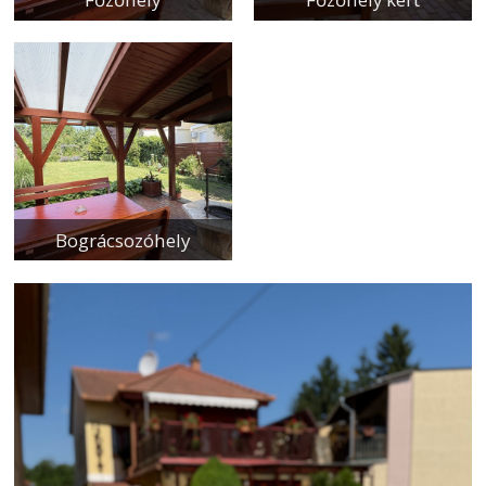
Bográcsozóhely