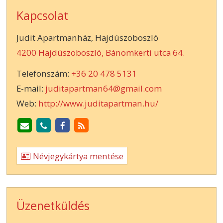
Kapcsolat
Judit Apartmanház, Hajdúszoboszló
4200 Hajdúszoboszló, Bánomkerti utca 64.
Telefonszám:
+36 20 478 5131
E-mail:
juditapartman64@gmail.com
Web:
http://www.juditapartman.hu/
Névjegykártya mentése
Üzenetküldés
-